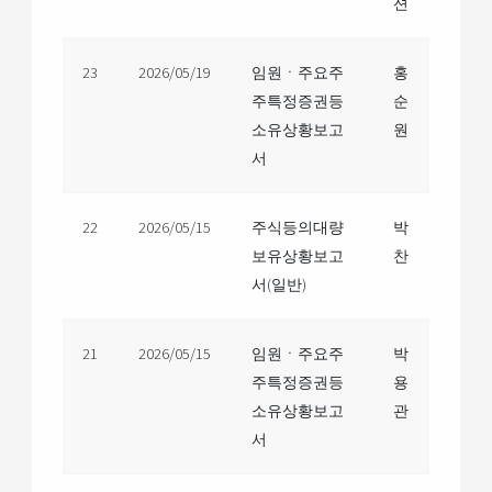
션
23
2026/05/19
임원ㆍ주요주
홍
주특정증권등
순
소유상황보고
원
서
22
2026/05/15
주식등의대량
박
보유상황보고
찬
서(일반)
21
2026/05/15
임원ㆍ주요주
박
주특정증권등
용
소유상황보고
관
서