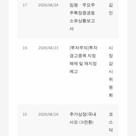
17
2026/04/24
임원ㆍ주요주
김
주특정증권등
인
소유상황보고
서
16
2026/04/23
[투자주의]투자
시
경고종목 지정
장
해제 및 재지정
감
예고
시
위
원
회
15
2026/04/16
추가상장(국내
코
사모 CB전환)
스
닥