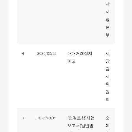
닥
시
장
본
부
4
2026/03/25
매매거래정지
시
예고
장
감
시
위
원
회
3
2026/03/19
[연결포함]사업
오
보고서(일반법
이