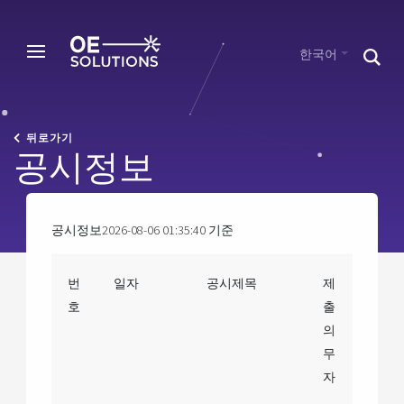
한국어
뒤로가기
공시정보
공시정보
2026-08-06 01:35:40 기준
번
일자
공시제목
제
호
출
의
무
자