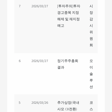
7
2026/03/27
[투자주의]투자
시
경고종목 지정
장
해제 및 재지정
감
예고
시
위
원
회
6
2026/03/27
정기주주총회
오
결과
이
솔
루
션
5
2026/03/26
추가상장(국내
코
사모 CB전환)
스