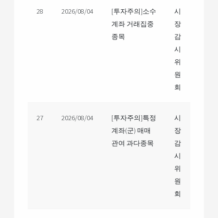
28
2026/08/04
[투자주의]소수
시
계좌 거래집중
장
종목
감
시
위
원
회
27
2026/08/04
[투자주의]특정
시
계좌(군) 매매
장
관여 과다종목
감
시
위
원
회