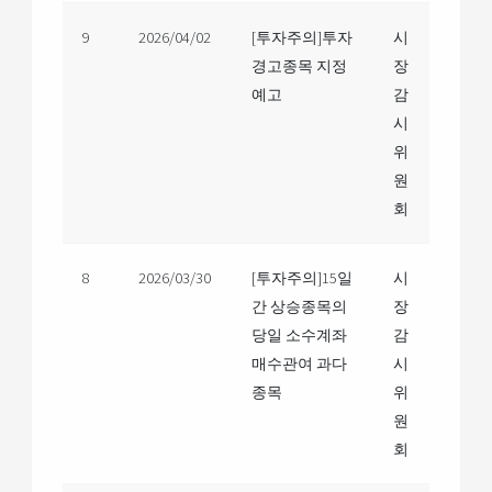
9
2026/04/02
[투자주의]투자
시
경고종목 지정
장
예고
감
시
위
원
회
8
2026/03/30
[투자주의]15일
시
간 상승종목의
장
당일 소수계좌
감
매수관여 과다
시
종목
위
원
회