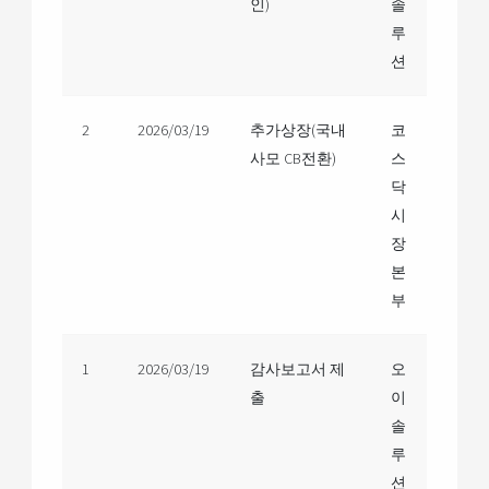
인)
솔
루
션
2
2026/03/19
추가상장(국내
코
사모 CB전환)
스
닥
시
장
본
부
1
2026/03/19
감사보고서 제
오
출
이
솔
루
션