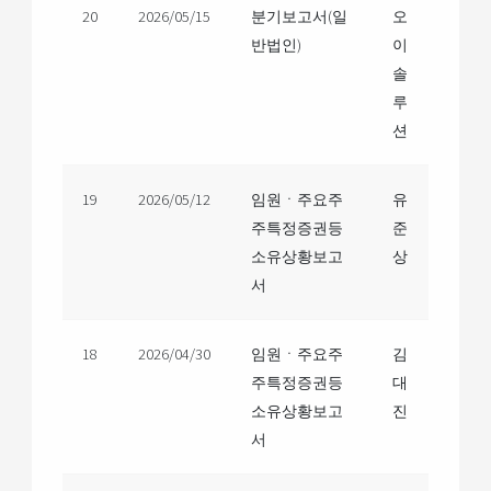
20
2026/05/15
분기보고서(일
오
반법인)
이
솔
루
션
19
2026/05/12
임원ㆍ주요주
유
주특정증권등
준
소유상황보고
상
서
18
2026/04/30
임원ㆍ주요주
김
주특정증권등
대
소유상황보고
진
서