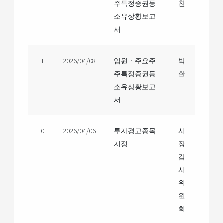
주특정증권등
찬
소유상황보고
서
11
2026/04/08
임원ㆍ주요주
박
주특정증권등
환
소유상황보고
서
10
2026/04/06
투자경고종목
시
지정
장
감
시
위
원
회