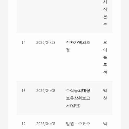
시
장
본
부
14
2026/04/13
전환가액의조
오
정
이
솔
루
션
13
2026/04/08
주식등의대량
박
보유상황보고
찬
서(일반)
12
2026/04/08
임원ㆍ주요주
박