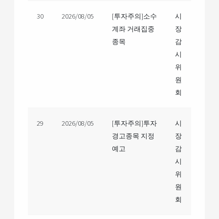
30
2026/08/05
[투자주의]소수
시
계좌 거래집중
장
종목
감
시
위
원
회
29
2026/08/05
[투자주의]투자
시
경고종목 지정
장
예고
감
시
위
원
회