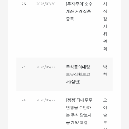
26
2026/07/30
[투자주의]소수
시
계좌 거래집중
장
종목
감
시
위
원
회
25
2026/05/22
주식등의대량
박
보유상황보고
찬
서(일반)
24
2026/05/22
[정정]최대주주
오
변경을 수반하
이
는 주식 담보제
솔
공 계약 체결
루